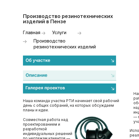
Производство резинотехнических
изделий в Пензе
Главная
Услуги
Производство
резинотехнических изделий
На
ра
Наша команда участка РТИ начинает свой рабочий
об
день с общих собраний, на которых обсуждаем
на
планы и идеи.
ин
— 
Совместная работа над
уч
проектированием и
разработкой
Испо
индивидуальных решений
реал
по чертежам клиентов —