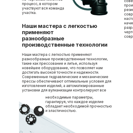
сове
процесс, в котором
прои
участвуют вся команда
рези
участка.
совр
наст
начи
Наши мастера с легкостью
разр
применяют
черт
совр
разнообразные
производственные технологии
Наши мастера с легкостью применяют
разнообразные производственные технологии,
такие как прессование и литье, используя
новейшее оборудование, что позволяет нам
достигать высокой точности и надежности.
Современные гидравлические и механические
прессы обеспечивают оптимальные условия для
изготовления изделий, а автоматизированные
установки для вулканизации контролируют все
необходимые параметры,
гарантируя, что каждое изделие
обладает необходимой прочностью
и эластичностью.