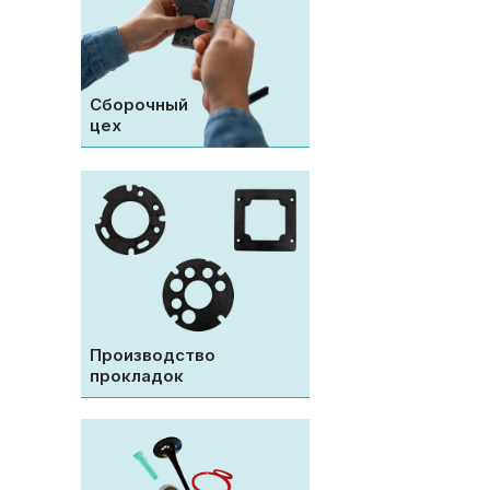
что об
надеж
предла
конкур
Сборочный
гарант
цех
постав
Производство
прокладок
.