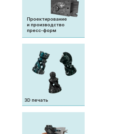
Проектирование
и производство
пресс-форм
3D печать
Все на
произв